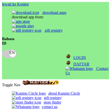
lewati ke Konten
download apps
download app from:
gift registry
Bahasa
ID
LOGIN
DAFTAR
Contact
Us
Toggle Nav
about Kanmo Circle
gift registry
store finder
contact us