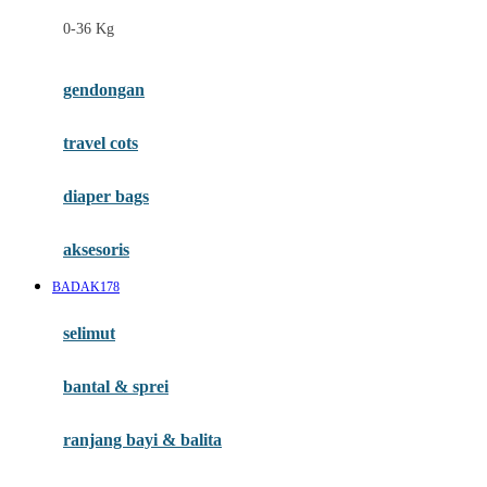
Felt So Sweet
0-36 Kg
Fisher Price
Flipper
gendongan
Friends Of Sally
travel cots
G
diaper bags
Gb
Geko
aksesoris
Graco
BADAK178
Gund
selimut
H
bantal & sprei
Habbie
Haenim
ranjang bayi & balita
Happy Horse