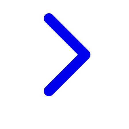
Xootz
Y
Yamatoya
Z
Zaxy
Zoggs
0-9
4Moms
59S