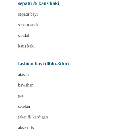
Beauty Barn
sepatu & kaus kaki
Bio Oil
sepatu bayi
Biolane
sepatu anak
Bite Fighters
sandal
Bizzi Growin
kaus kaki
Blackmores
fashion bayi (0bln-3thn)
Blooming Marvellous
atasan
Bonnels
bawahan
Bravado
gaun
Bruder
setelan
Brush Baby
jaket & kardigan
Buds Organics
aksesoris
Bugaboo
Buggygear